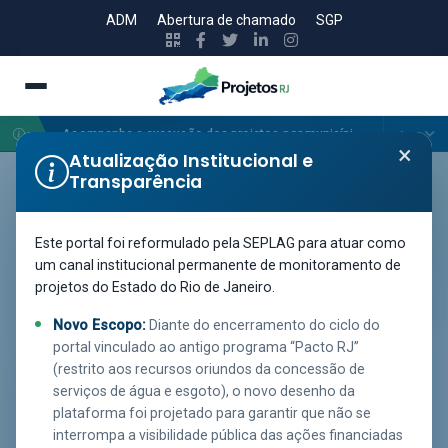
ADM
Abertura de chamado
SGP
Acompanhe a execução dos projetos por município no mapa de georreferenciamento.
×
Atualização Institucional e
Transparência
GOVERNO DO ESTADO DO RIO DE JANEIRO · SEPLAG
Portal de Projetos do
Este portal foi reformulado pela SEPLAG para atuar como
Estado do Rio de Janeiro
um canal institucional permanente de monitoramento de
projetos do Estado do Rio de Janeiro.
Plataforma de monitoramento e transparência ativa da
Novo Escopo:
Diante do encerramento do ciclo do
execução de projetos do Poder Executivo estadual, sob
portal vinculado ao antigo programa “Pacto RJ”
(restrito aos recursos oriundos da concessão de
gestão da Secretaria de Estado de Planejamento e
serviços de água e esgoto), o novo desenho da
Gestão (SEPLAG RJ). Acesso público e contínuo a dados
plataforma foi projetado para garantir que não se
e ferramentas de utilidade pública.
interrompa a visibilidade pública das ações financiadas