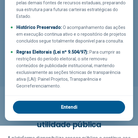
pelas demais fontes de recursos estaduais, preparando
sua estrutura para futuras carteiras estratégicas do
Acessar Transparência
Estado.
Histórico Preservado:
O acompanhamento das ações
Ver no mapa
em execução continua ativo e o repositório de projetos
concluídos segue totalmente disponível para consulta.
Regras Eleitorais (Lei nº 9.504/97):
Para cumprir as
1435
92
33
restrições do período eleitoral, o site removeu
PROJETOS MONITORADOS
MUNICÍPIOS
ÓRGÃOS EXECUTORES
conteúdos de publicidade institucional, mantendo
exclusivamente as seções técnicas de transparência
ativa (LAI): Painel Projetos, Transparência e
Georreferenciamento.
O QUE OFERECEMOS
Entendi
Dados e ferramentas de
utilidade pública