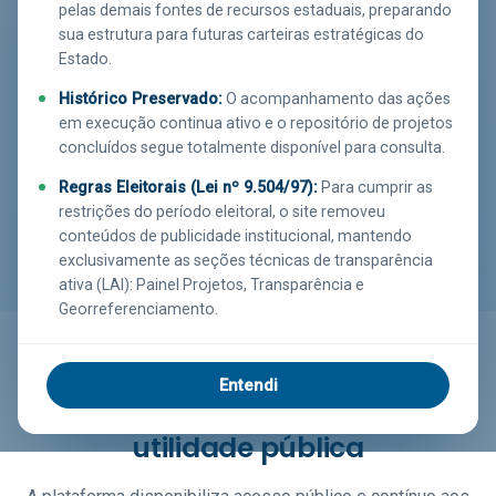
pelas demais fontes de recursos estaduais, preparando
sua estrutura para futuras carteiras estratégicas do
Acessar Transparência
Estado.
Histórico Preservado:
O acompanhamento das ações
Ver no mapa
em execução continua ativo e o repositório de projetos
concluídos segue totalmente disponível para consulta.
Regras Eleitorais (Lei nº 9.504/97):
Para cumprir as
1435
92
33
restrições do período eleitoral, o site removeu
PROJETOS MONITORADOS
MUNICÍPIOS
ÓRGÃOS EXECUTORES
conteúdos de publicidade institucional, mantendo
exclusivamente as seções técnicas de transparência
ativa (LAI): Painel Projetos, Transparência e
Georreferenciamento.
O QUE OFERECEMOS
Entendi
Dados e ferramentas de
utilidade pública