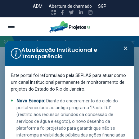
ADM
Abertura de chamado
SGP
Acompanhe a execução dos projetos por município no mapa de georreferenciamento.
×
Atualização Institucional e
Transparência
GOVERNO DO ESTADO DO RIO DE JANEIRO · SEPLAG
Portal de Projetos do
Este portal foi reformulado pela SEPLAG para atuar como
Estado do Rio de Janeiro
um canal institucional permanente de monitoramento de
projetos do Estado do Rio de Janeiro.
Plataforma de monitoramento e transparência ativa da
Novo Escopo:
Diante do encerramento do ciclo do
execução de projetos do Poder Executivo estadual, sob
portal vinculado ao antigo programa “Pacto RJ”
(restrito aos recursos oriundos da concessão de
gestão da Secretaria de Estado de Planejamento e
serviços de água e esgoto), o novo desenho da
Gestão (SEPLAG RJ). Acesso público e contínuo a dados
plataforma foi projetado para garantir que não se
e ferramentas de utilidade pública.
interrompa a visibilidade pública das ações financiadas