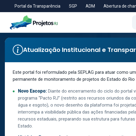
Portal da Transparência
SGP
ADM
Abertura de ch
Atualização Institucional e Transpa
SECRETARIA DE ESTADO DE INFRAESTRUTUR
OBRAS DE PAVI
Este portal foi reformulado pela SEPLAG para atuar como um c
permanente de monitoramento de projetos do Estado do Rio 
DRENAGEM NO B
Novo Escopo:
Diante do encerramento do ciclo do portal v
programa “Pacto RJ” (restrito aos recursos oriundos da c
PINHEIRAL
água e esgoto), o novo desenho da plataforma foi projetad
interrompa a visibilidade pública das ações financiadas pe
recursos estaduais, preparando sua estrutura para futuras 
Estado.