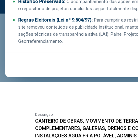
Histórico Preservado:
O acompanhamento das ações em e
o repositório de projetos concluídos segue totalmente disp
Regras Eleitorais (Lei nº 9.504/97):
Para cumprir as restri
site removeu conteúdos de publicidade institucional, man
seções técnicas de transparência ativa (LAI): Painel Projet
Georreferenciamento.
Executor
Investimento
SEIOP
R$ 2.994.338,30
Município
Percentual Liquidado
58.08%
PINHEIRAL
Descrição
CANTEIRO DE OBRAS, MOVIMENTO DE TERRA
COMPLEMENTARES, GALERIAS, DRENOS E CO
INSTALAÇÕES ÁGUA FRIA POTÁVEL, ADMINI