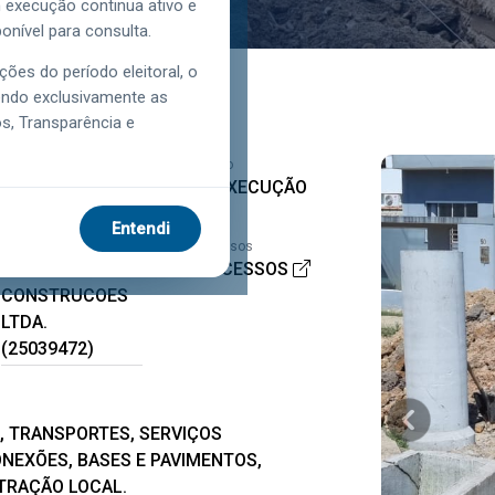
xecução continua ativo e
onível para consulta.
ções do período eleitoral, o
tendo exclusivamente as
os, Transparência e
Função
Estágio
URBANISMO
EM EXECUÇÃO
Entendi
Executora
Processos
ERWIL-
PROCESSOS
CONSTRUCOES
LTDA.
(25039472)
, TRANSPORTES, SERVIÇOS
NEXÕES, BASES E PAVIMENTOS,
STRAÇÃO LOCAL.