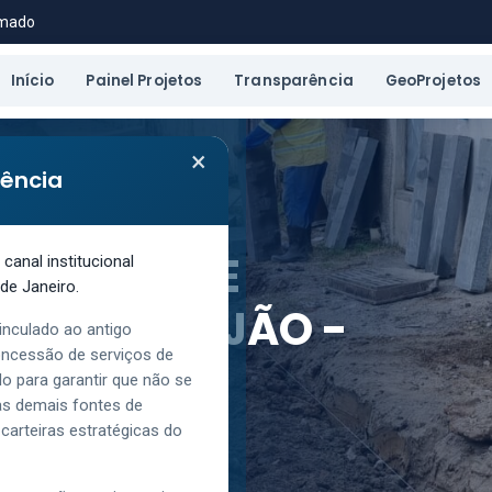
amado
Início
Painel Projetos
Transparência
GeoProjetos
×
rência
A E OBRAS PÚBLICAS
MENTAÇÃO E
anal institucional
de Janeiro.
AIRRO VARJÃO -
inculado ao antigo
oncessão de serviços de
o para garantir que não se
las demais fontes de
carteiras estratégicas do