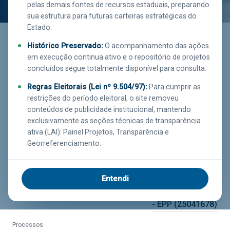
pelas demais fontes de recursos estaduais, preparando
sua estrutura para futuras carteiras estratégicas do
Saiba mais
Estado.
clicando aqui!
Histórico Preservado:
O acompanhamento das ações
em execução continua ativo e o repositório de projetos
concluídos segue totalmente disponível para consulta.
Executor
Investimento
Função
EMOP
R$ 1.248.000,00
SEGURANÇA
Regras Eleitorais (Lei nº 9.504/97):
Para cumprir as
restrições do período eleitoral, o site removeu
PÚBLICA
conteúdos de publicidade institucional, mantendo
Estágio
exclusivamente as seções técnicas de transparência
EM EXECUÇÃO
ativa (LAI): Painel Projetos, Transparência e
Georreferenciamento.
Município
Percentual Liquidado
Executora
99.78%
RIO DE JANEIRO
ARTHEO
Entendi
SERVICOS
TECNICOS LTDA
- EPP (25041678)
Processos