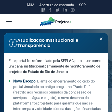
ADM
Abertura de chamado
SGP
×
Atualização Institucional e
Transparência
Secretaria de Estado de Policia Civil
13ª DELEGACIA
Este portal foi reformulado pela SEPLAG para atuar como
um canal institucional permanente de monitoramento de
DE POLÍCIA -
projetos do Estado do Rio de Janeiro.
COPACABANA -
Novo Escopo:
Diante do encerramento do ciclo do
REFORMA
portal vinculado ao antigo programa “Pacto RJ”
(restrito aos recursos oriundos da concessão de
serviços de água e esgoto), o novo desenho da
plataforma foi projetado para garantir que não se
interrompa a visibilidade pública das ações financiadas