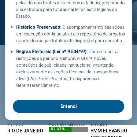
RIO DE JANEIRO
pelas demais fontes de recursos estaduais, preparando
sua estrutura para futuras carteiras estratégicas do
Estado.
Histórico Preservado:
O acompanhamento das ações
em execução continua ativo e o repositório de projetos
concluídos segue totalmente disponível para consulta.
Saiba mais
clicando aqui!
Regras Eleitorais (Lei nº 9.504/97):
Para cumprir as
restrições do período eleitoral, o site removeu
conteúdos de publicidade institucional, mantendo
exclusivamente as seções técnicas de transparência
Executor
Investimento
Função
ativa (LAI): Painel Projetos, Transparência e
EMOP
R$ 1.400.055,86
SEGURANÇA
Georreferenciamento.
PÚBLICA
Estágio
Entendi
EM EXECUÇÃO
Município
Percentual Liquidado
Executora
57.67%
RIO DE JANEIRO
EMM ELEVANDO