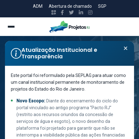
ADM
Abertura de chamado
SGP
×
Atualização Institucional e
Transparência
Secretaria de Estado de Polícia Militar
CONSTRUÇÃO
Este portal foi reformulado pela SEPLAG para atuar como
um canal institucional permanente de monitoramento de
DA 3ª
projetos do Estado do Rio de Janeiro.
COMPAINHA DO
Novo Escopo:
Diante do encerramento do ciclo do
3° BATALHÃO DE
portal vinculado ao antigo programa “Pacto RJ”
(restrito aos recursos oriundos da concessão de
POLÍCIA MILITAR
serviços de água e esgoto), o novo desenho da
DO ESTADO DO
plataforma foi projetado para garantir que não se
interrompa a visibilidade pública das ações financiadas