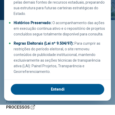
pelas demais fontes de recursos estaduais, preparando
sua estrutura para futuras carteiras estratégicas do
Estado.
Saiba mais
clicando aqui!
Histórico Preservado:
O acompanhamento das ações
em execução continua ativo e o repositório de projetos
concluídos segue totalmente disponível para consulta.
Regras Eleitorais (Lei nº 9.504/97):
Para cumprir as
Executor
Investimento
Função
restrições do período eleitoral, o site removeu
INEA
R$
GESTÃO
conteúdos de publicidade institucional, mantendo
206.282.701,47
AMBIENTAL
exclusivamente as seções técnicas de transparência
ativa (LAI): Painel Projetos, Transparência e
Estágio
Georreferenciamento.
EM EXECUÇÃO
Município
Percentual Liquidado
Executora
Entendi
79.57%
CAMBUCI
EXECUTORAS
Processos
PROCESSOS