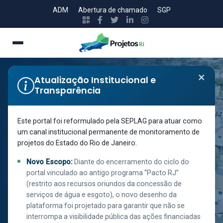
ADM
Abertura de chamado
SGP
×
Atualização Institucional e
Transparência
Secretaria de Estado do Ambiente e Sustentabilidade
LIMPA RIO
Este portal foi reformulado pela SEPLAG para atuar como
um canal institucional permanente de monitoramento de
BAIXO PARAÍBA
projetos do Estado do Rio de Janeiro.
DO SUL E
Novo Escopo:
Diante do encerramento do ciclo do
ITABAPOANA
portal vinculado ao antigo programa “Pacto RJ”
(restrito aos recursos oriundos da concessão de
(RH IX)
serviços de água e esgoto), o novo desenho da
plataforma foi projetado para garantir que não se
interrompa a visibilidade pública das ações financiadas